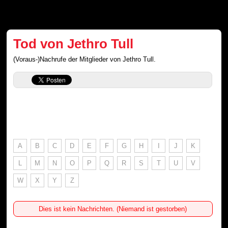
Tod von Jethro Tull
(Voraus-)Nachrufe der Mitglieder von Jethro Tull.
A
B
C
D
E
F
G
H
I
J
K
L
M
N
O
P
Q
R
S
T
U
V
W
X
Y
Z
Dies ist kein Nachrichten. (Niemand ist gestorben)