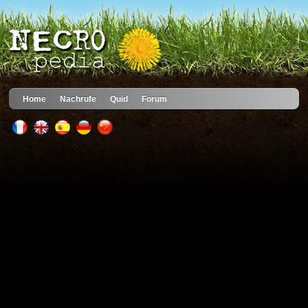
Home
Nachrufe
Quid
Forum