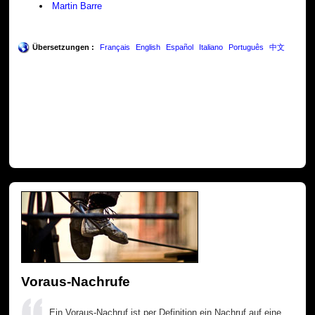
Martin Barre
Übersetzungen :
Français
English
Español
Italiano
Português
中文
Voraus-Nachrufe
Ein Voraus-Nachruf ist per Definition ein Nachruf auf eine