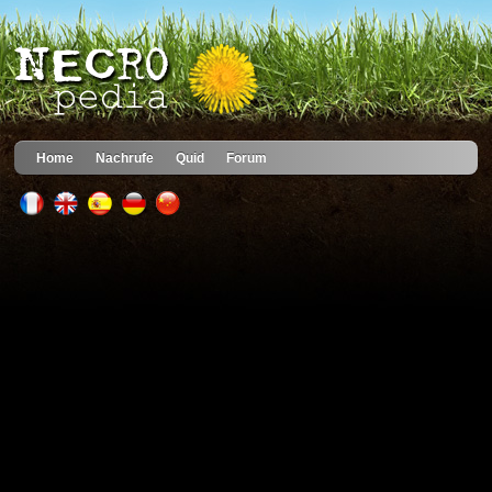
Home
Nachrufe
Quid
Forum